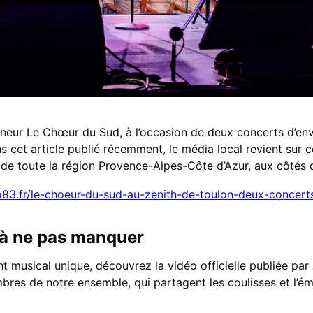
nneur Le Chœur du Sud, à l’occasion de deux concerts d’e
s cet article publié récemment, le média local revient sur
e toute la région Provence-Alpes-Côte d’Azur, aux côtés d’un
o83.fr/le-choeur-du-sud-au-zenith-de-toulon-deux-concert
 à ne pas manquer
 musical unique, découvrez la vidéo officielle publiée par
bres de notre ensemble, qui partagent les coulisses et l’